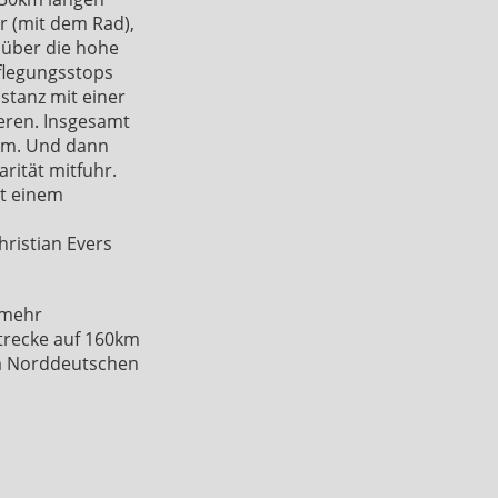
r (mit dem Rad),
 über die hohe
flegungsstops
tanz mit einer
eren. Insgesamt
4km. Und dann
rität mitfuhr.
it einem
ristian Evers
 mehr
Strecke auf 160km
im Norddeutschen