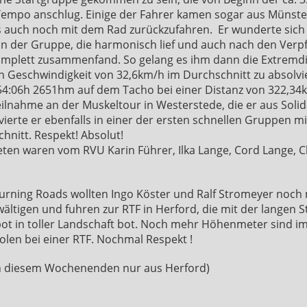
Tempo anschlug. Einige der Fahrer kamen sogar aus Münste
 auch noch mit dem Rad zurückzufahren. Er wunderte sich
in der Gruppe, die harmonisch lief und auch nach den Verp
mplett zusammenfand. So gelang es ihm dann die Extremdis
 Geschwindigkeit von 32,6km/h im Durchschnitt zu absolvi
54:06h 2651hm auf dem Tacho bei einer Distanz von 322,3
ilnahme an der Muskeltour in Westerstede, die er aus Solida
ierte er ebenfalls in einer der ersten schnellen Gruppen m
nitt. Respekt! Absolut!
en waren vom RVU Karin Führer, Ilka Lange, Cord Lange, Ch
Burning Roads wollten Ingo Köster und Ralf Stromeyer noch
tigen und fuhren zur RTF in Herford, die mit der langen 
ot in toller Landschaft bot. Noch mehr Höhenmeter sind 
len bei einer RTF. Nochmal Respekt !
von diesem Wochenenden nur aus Herford)