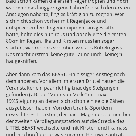
bald schon kamen die ersten Regentropfen und noch
während das langgezogene Fahrerfeld sich den ersten
Anstiegen näherte, fing es kräftig an zu regnen. Wer
sich nicht schon vorher mit Regenjacke und
entsprechendem Regenequipment ausgestattet
hatte, holte dies nun raus und absolvierte die ersten
80km im Regen. Ilka und Kirsten mussten sogar
starten, während es von oben wie aus Kübeln goss.
Das macht erstmal keine gute Laune und:
keine(r)
hat gekniffen.
Aber dann kam das BEAST. Ein bissiger Anstieg nach
dem anderen. Vor allem im ersten Drittel hatten die
Veranstalter ein paar richtig knackige Steigungen
gefunden (z.B. die "Muur van Melle" mit max.
19%Steigung) an denen sich schon einige die Zähen
ausgebissen haben. Von den Urania-Sportlern
erwischte es Thorsten, der nach Magenproblemen bei
der zweiten Verpflegungsstation auf die Strecke des
LITTEL BEAST wechselte und mit Kirsten und Ilka nass
und erschöpft den etwas kürzeren Heimweg antrat.